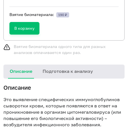
Взятие биоматериала:
190 ₽
В корзину
Взятие биоматериала одного типа для разных
анализов оплачивается один раз.
Описание
Подготовка к анализу
Н
Описание
Это выявление специфических иммуноглобулинов
сыворотки крови, которые появляются в ответ на
проникновение в организм цитомегаловируса (или
повышение его биологической активности) –
возбудителя инфекционного заболевания.