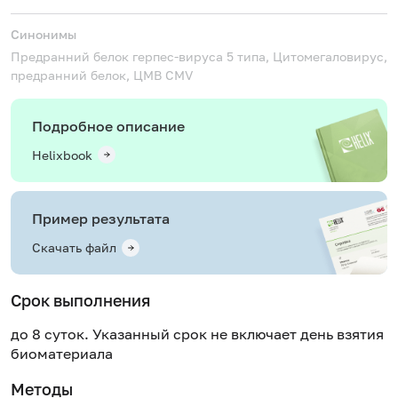
Синонимы
Предранний белок герпес-вируса 5 типа, Цитомегаловирус,
предранний белок, ЦМВ
CMV
Подробное описание
Helixbook
Пример результата
Скачать файл
Срок выполнения
до 8 суток. Указанный срок не включает день взятия
биоматериала
Методы