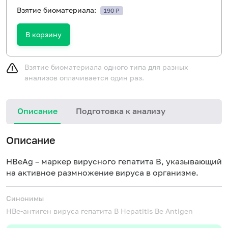
Взятие биоматериала:
190 ₽
В корзину
Взятие биоматериала одного типа для разных
анализов оплачивается один раз.
Описание
Подготовка к анализу
Н
Описание
HBeAg – маркер вирусного гепатита В, указывающий
на активное размножение вируса в организме.
Синонимы
HBе-антиген вируса гепатита В
Hepatitis Be Antigen