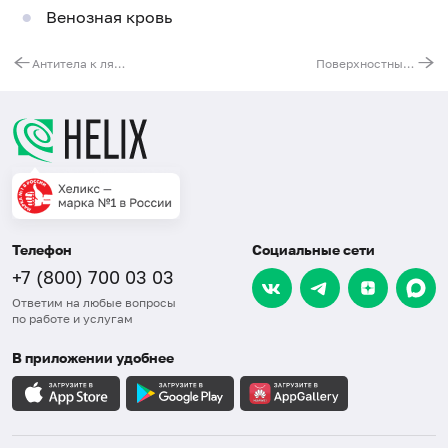
Венозная кровь
Антитела к лямблиям (Giardia lamblia), суммарные
Поверхностный антиген вируса гепатита B (HBsAg)
Телефон
Социальные сети
+7 (800) 700 03 03
Ответим на любые вопросы
по работе и услугам
В приложении удобнее