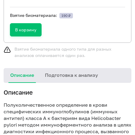
Взятие биоматериала:
190 ₽
В корзину
Взятие биоматериала одного типа для разных
анализов оплачивается один раз.
Описание
Подготовка к анализу
Н
Описание
Полуколичественное определение в крови
специфических иммуноглобулинов (иммунных
антител) класса А к бактериям вида Helicobacter
pylori методом иммуноферментного анализа в целях
диагностики инфекционного процесса, вызванного