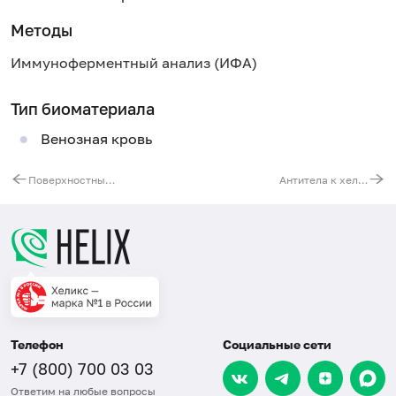
Методы
Иммуноферментный анализ (ИФА)
Тип биоматериала
Венозная кровь
Поверхностный антиген вируса гепатита B (HBsAg)
Антитела к хеликобактеру пилори (Helicobacter pylori, IgG), количественно
Телефон
Социальные сети
+7 (800) 700 03 03
Ответим на любые вопросы