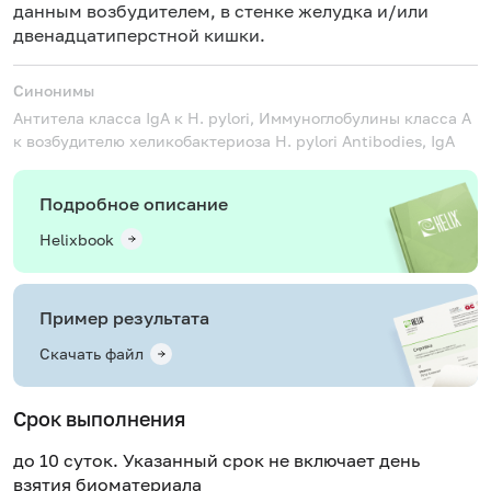
данным возбудителем, в стенке желудка и/или
двенадцатиперстной кишки.
Синонимы
Антитела класса IgA к H. pylori, Иммуноглобулины класса A
к возбудителю хеликобактериоза
H. pylori Antibodies, IgA
Подробное описание
Helixbook
Пример результата
Скачать файл
Срок выполнения
до 10 суток. Указанный срок не включает день
взятия биоматериала