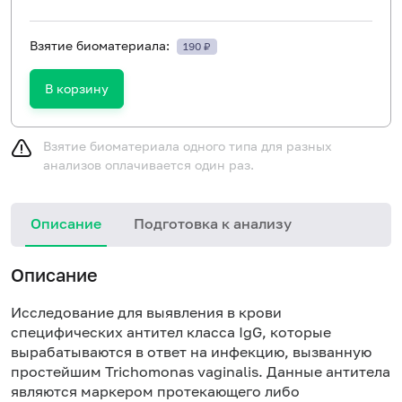
Взятие биоматериала:
190 ₽
В корзину
Взятие биоматериала одного типа для разных
анализов оплачивается один раз.
Описание
Подготовка к анализу
Н
Описание
Исследование для выявления в крови
специфических антител класса IgG, которые
вырабатываются в ответ на инфекцию, вызванную
простейшим Trichomonas vaginalis. Данные антитела
являются маркером протекающего либо