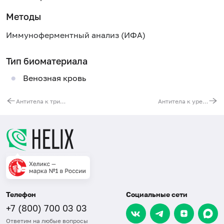
Методы
Иммуноферментный анализ (ИФА)
Тип биоматериала
Венозная кровь
Антитела к трихинелле (Trichinella, IgG)
Антитела к уреаплазме уреалитикум (Ureaplasma urealyticum, IgA)
Телефон
Социальные сети
+7 (800) 700 03 03
Ответим на любые вопросы