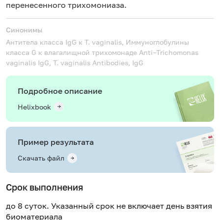
перенесенного трихомониаза.
Синонимы
Антитела класса IgG к T. vaginalis, Иммуноглобулины
класса G к влагалищной трихомонаде
Anti–Trichomonas
vaginalis IgG, T. vaginalis Antibodies, IgG
Подробное описание
Helixbook
Пример результата
Скачать файл
Срок выполнения
до 8 суток. Указанный срок не включает день взятия
биоматериала