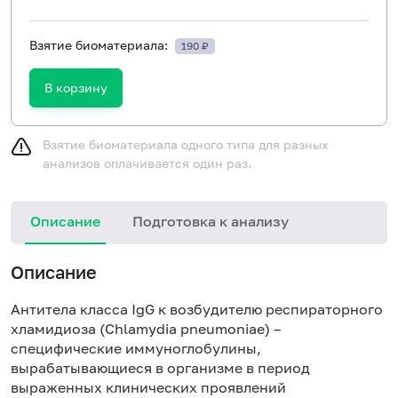
Взятие биоматериала:
190 ₽
В корзину
Взятие биоматериала одного типа для разных
анализов оплачивается один раз.
Описание
Подготовка к анализу
Н
Описание
Антитела класса IgG к возбудителю респираторного
хламидиоза (Chlamydia pneumoniae) –
специфические иммуноглобулины,
вырабатывающиеся в организме в период
выраженных клинических проявлений