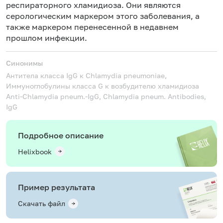
респираторного хламидиоза. Они являются
серологическим маркером этого заболевания, а
также маркером перенесенной в недавнем
прошлом инфекции.
Синонимы
Антитела класса IgG к Chlamydia pneumoniae,
Иммуноглобулины класса G к возбудителю хламидиоза
Anti-Chlamydia pneum.-IgG, Chlamydia pneum. Antibodies,
IgG
Подробное описание
Helixbook
Пример результата
Скачать файл