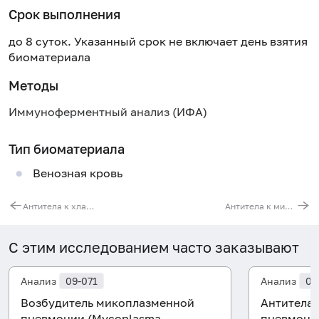
Срок выполнения
до 8 суток. Указанный срок не включает день взятия
биоматериала
Методы
Иммуноферментный анализ (ИФА)
Тип биоматериала
Венозная кровь
Антитела к хламидии пневмониа (Chlamydia pneumoniae, IgM)
Антитела к микоплазме пневмониа (Mycoplasma pneumoniae, IgM)
С этим исследованием часто заказывают
Анализ
09-071
Анализ
07
Возбудитель микоплазменной
Антитела 
пневмонии (Mycoplasma
пневмони