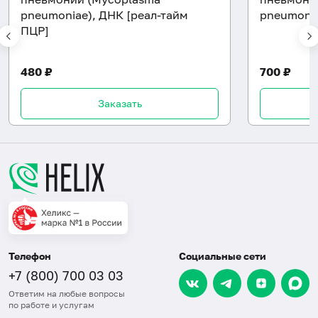
pneumoniae), ДНК [реал-тайм
pneumonia
ПЦР]
480 ₽
700 ₽
Заказать
Телефон
Социальные сети
+7 (800) 700 03 03
Ответим на любые вопросы
по работе и услугам