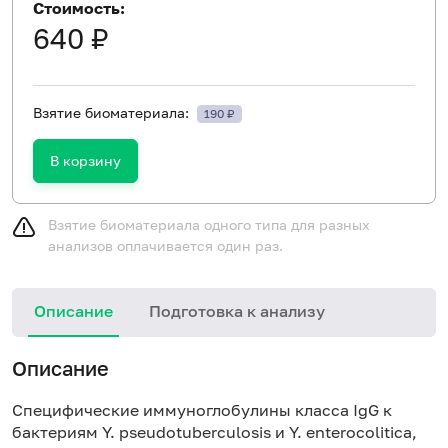
Стоимость:
640 ₽
Взятие биоматериала:
190 ₽
В корзину
Взятие биоматериала одного типа для разных
анализов оплачивается один раз.
Описание
Подготовка к анализу
Н
Описание
Специфические иммуноглобулины класса IgG к
бактериям Y. pseudotuberculosis и Y. enterocolitica,