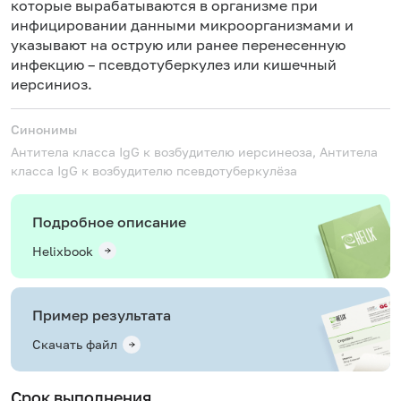
которые вырабатываются в организме при
инфицировании данными микроорганизмами и
указывают на острую или ранее перенесенную
инфекцию – псевдотуберкулез или кишечный
иерсиниоз.
Синонимы
Антитела класса IgG к возбудителю иерсинеоза, Антитела
класса IgG к возбудителю псевдотуберкулёза
Подробное описание
Helixbook
Пример результата
Скачать файл
Срок выполнения