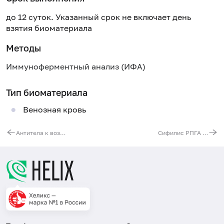
до 12 суток. Указанный срок не включает день
взятия биоматериала
Методы
Иммуноферментный анализ (ИФА)
Тип биоматериала
Венозная кровь
Антитела к возбудителям псевдотуберкулеза и иерсиниоза (Yersinia pseudotuberculosis/enterocolitica, IgM), качественно
Сифилис РПГА (реакция пассивной гемагглютинации), титр