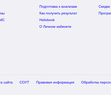
Подготовка к анализам
Скидки 
изы
Как получить результат
Програ
ДМС
Helixbook
О Личном кабинете
та сайта
СОУТ
Правовая информация
Обработка персо