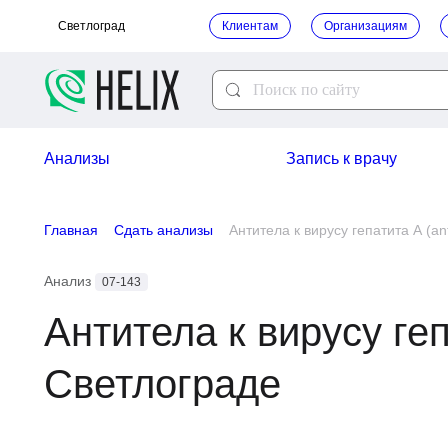
Светлоград
Клиентам
Организациям
Анализы
Запись к врачу
Главная
Сдать анализы
Антитела к вирусу гепатита А (
Анализ
07-143
Антитела к вирусу геп
Светлограде