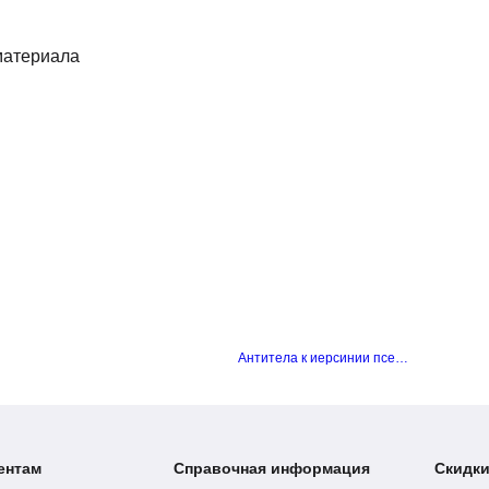
оматериала
Антитела к иерсинии псевдотуберкулезной (Yersinia pseudotuberculosis), РНГА
ентам
Справочная информация
Скидки