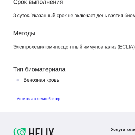
Срок выполнения
3 суток. Указанный срок не включает день взятия би
Методы
Электрохемилюминесцентный иммуноанализ (ECLIA)
Тип биоматериала
Венозная кровь
Антитела к хеликобактеру пилори (Helicobacter pylori, IgM)
Услуги кли