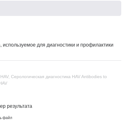
Не кури
), используемое для диагностики и профилактики
к HAV, Серологическая диагностика HAV
Antibodies to
 HAV
ер результата
ь файл