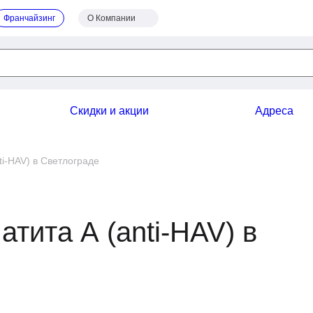
Франчайзинг
О Компании
Скидки и акции
Адреса
anti-HAV) в Светлограде
атита А (anti-HAV) в