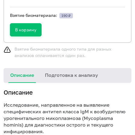
Взятие биоматериала:
190 ₽
В корзину
Взятие биоматериала одного типа для разных
анализов оплачивается один раз.
Описание
Подготовка к анализу
Н
Описание
Исследование, направленное на выявление
специфических антител класса IgM к возбудителю
урогенитального микоплазмоза (Mycoplasma
hominis) для диагностики острого и текущего
инфицирования.