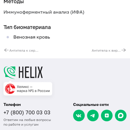
Методы
Иммуноферментный анализ (ИФА)
Тип биоматериала
Венозная кровь
Антитела к серотипам O:3 и O:9 иерсинии кишечной (Yersinia enterocolitica), РНГА
Антитела к вирусу гепатита D (anti-HDV, IgM)
Телефон
Социальные сети
+7 (800) 700 03 03
Ответим на любые вопросы
по работе и услугам