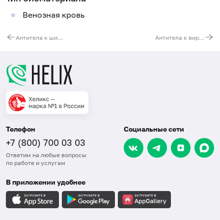
Венозная кровь
Антитела к шистосомам (Schistosoma spp., IgG)
Антитела к вирусу Коксаки (Coxsackievirus, IgM)
Телефон
Социальные сети
+7 (800) 700 03 03
Ответим на любые вопросы
по работе и услугам
В приложении удобнее