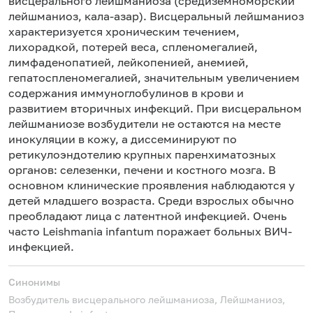
висцерального лейшманиоза (средиземноморский
лейшманиоз, кала-азар). Висцеральный лейшманиоз
характеризуется хроническим течением,
лихорадкой, потерей веса, спленомегалией,
лимфаденопатией, лейкопенией, анемией,
гепатоспленомегалией, значительным увеличением
содержания иммуноглобулинов в крови и
развитием вторичных инфекций. При висцеральном
лейшманиозе возбудители не остаются на месте
инокуляции в кожу, а диссеминируют по
ретикулоэндотелию крупных паренхиматозных
органов: селезенки, печени и костного мозга. В
основном клинические проявления наблюдаются у
детей младшего возраста. Среди взрослых обычно
преобладают лица с латентной инфекцией. Очень
часто Leishmania infantum поражает больных ВИЧ-
инфекцией.
Синонимы
Возбудитель висцерального лейшманиоза, Лейшманиоз,