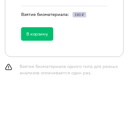
Взятие биоматериала:
190 ₽
принимать пищу в течение 2-3 часов до исследования,
В корзину
газированную воду.
курить в течение 30 минут до исследования.
Взятие биоматериала одного типа для разных
анализов оплачивается один раз.