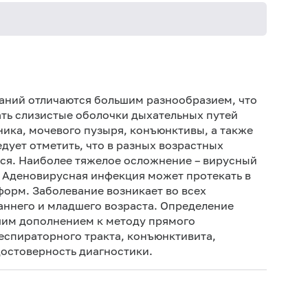
Не 
не
аний отличаются большим разнообразием, что
Не 
ть слизистые оболочки дыхательных путей
чника, мочевого пузыря, конъюнктивы, а также
дует отметить, что в разных возрастных
ься. Наиболее тяжелое осложнение – вирусный
. Аденовирусная инфекция может протекать в
форм. Заболевание возникает во всех
раннего и младшего возраста. Определение
ошим дополнением к методу прямого
еспираторного тракта, конъюнктивита,
достоверность диагностики.