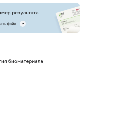
мер результата
ать файл
ятия биоматериала