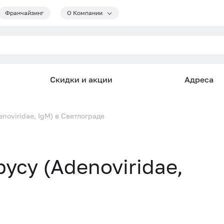
Франчайзинг
О Компании
Скидки и акции
Адреса
noviridae, IgM) в Светлограде
усу (Adenoviridae,