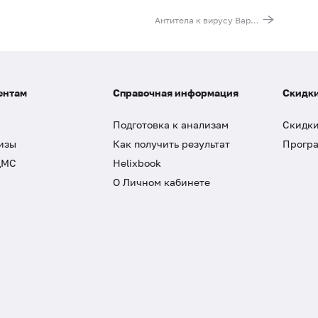
Антитела к вирусу Варицелла-Зостер (VZV, IgA)
ентам
Справочная информация
Скидки
Подготовка к анализам
Скидки
изы
Как получить результат
Програ
ДМС
Helixbook
О Личном кабинете