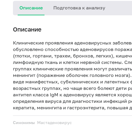
Описание
Подготовка к анализу
Описание
Клинические проявления аденовирусных заболев
обусловлено способностью аденовирусов поража
(глотки, гортани, трахеи, бронхов, легких), кише
лимфоидную ткань и клетки нервной системы. Сле
группах клинические проявления могут различат
менингит (поражение оболочек головного мозга)
виде манифестных, субклинических и латентных 
возрастных группах, но чаще всего болеют дети 
антител класса IgM к аденовирусу является хор
определения вируса для диагностики инфекций р
кератита, менингита и гастроэнтерита, повышая 
Синонимы
Мастаденовирус