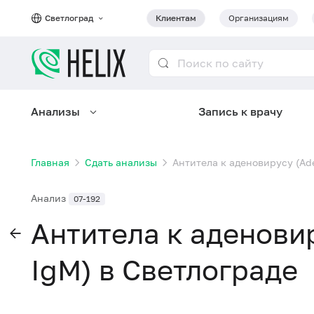
Светлоград
Клиентам
Организациям
Анализы
Запись к врачу
Главная
Сдать анализы
Антитела к аденовирусу (Ade
Анализ
07-192
Антитела к аденовир
IgM) в Светлограде