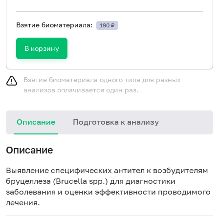
Взятие биоматериала:
190 ₽
В корзину
Взятие биоматериала одного типа для разных
анализов оплачивается один раз.
Описание
Подготовка к анализу
Н
Описание
Выявление специфических антител к возбудителям
бруцеллеза (Brucella spp.) для диагностики
заболевания и оценки эффективности проводимого
лечения.