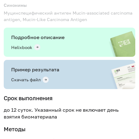
Синонимы
Муцинспецифический антиген
Mucin-associated сarcinoma
antigen, Mucin-Like Carcinoma Antigen
Подробное описание
Helixbook
Пример результата
Скачать файл
Срок выполнения
до 12 суток. Указанный срок не включает день
взятия биоматериала
Методы