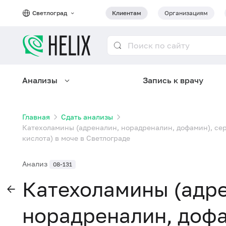
Светлоград
Клиентам
Организациям
Анализы
Запись к врачу
Главная
Сдать анализы
Катехоламины (адреналин, норадреналин, дофамин), сер
кислота) в моче в Светлограде
Анализ
08-131
Катехоламины (адр
норадреналин, дофа