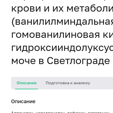
крови и их метабол
(ванилилминдальная
гомованилиновая ки
гидроксииндолуксус
моче в Светлограде
Описание
Подготовка к анализу
Описание
Адреналин, норадреналин, дофамин, серотонин 