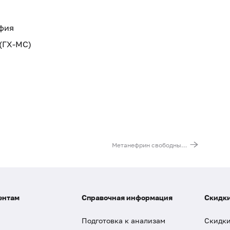
фия
(ГХ-МС)
Метанефрин свободный и норметанефрин свободный в моче
ентам
Справочная информация
Скидки
Подготовка к анализам
Скидки