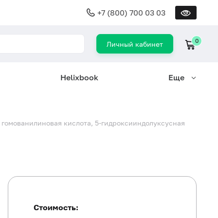
+7 (800) 700 03 03
0
Личный кабинет
Helixbook
Еще
, гомованилиновая кислота, 5-гидроксииндолуксусная
Стоимость: