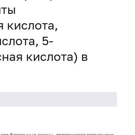
иты
 кислота,
слота, 5-
ная кислота) в
Дет
Дет
– это биогенные амины, являющиеся гормонами