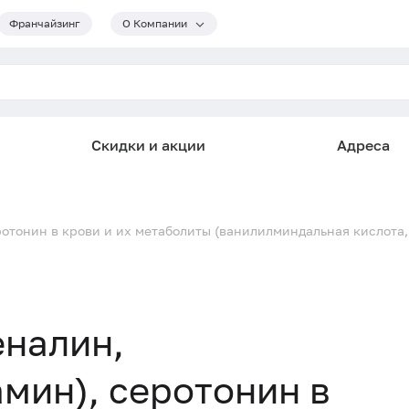
Франчайзинг
О Компании
Скидки и акции
Адреса
отонин в крови и их метаболиты (ванилилминдальная кислота
еналин,
мин), серотонин в