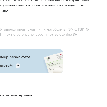
 увеличивается в биологических жидкостях
Иск
ниях.
оре
Не 
вод
-гидроксиприптамин) и их метаболиты (ВМК, ГВК, 5-
Отм
rine/ noradrenaline, dopamine), serotonine (5-
Иск
сб
По
теч
мер результата
Ис
ать файл
теч
Не 
Не 
тия биоматериала