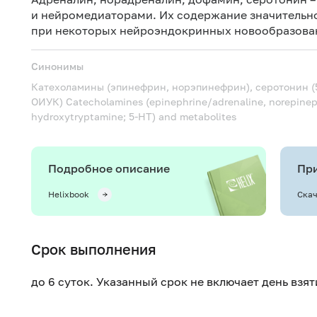
и нейромедиаторами. Их содержание значительно
при некоторых нейроэндокринных новообразова
Синонимы
Катехоламины (эпинефрин, норэпинефрин), серотонин (5
ОИУК)
Catecholamines (epinephrine/adrenaline, norepineph
hydroxytryptamine; 5-HT) and metabolites
Подробное описание
При
Helixbook
Скач
Срок выполнения
до 6 суток. Указанный срок не включает день взя