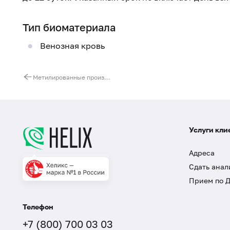
Тип биоматериала
Венозная кровь
Метилированные производные аргинина: монометиларгинин (MMA), асимметричный диметиларгинин (ADMA), симметричный диметиларгинин (SDMA)
Услуги кли
Адреса
Сдать анал
Прием по 
Телефон
+7 (800) 700 03 03