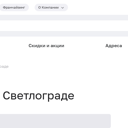
Франчайзинг
О Компании
Скидки и акции
Адреса
граде
в Светлограде