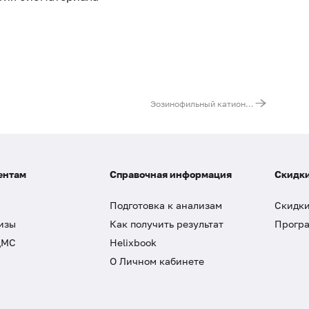
Эозинофильный катионный белок (ECP)
ентам
Справочная информация
Скидки
Подготовка к анализам
Скидки
изы
Как получить результат
Програ
ДМС
Helixbook
О Личном кабинете