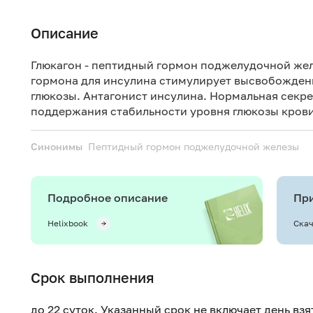
Описание
Глюкагон - пептидный гормон поджелудочной жел
гормона для инсулина стимулирует высвобожден
глюкозы. Антагонист инсулина. Нормальная секр
поддержания стабильности уровня глюкозы крови
Синонимы
Пептидный гормон поджелудочной железы
Подробное описание
При
Helixbook
Скач
Срок выполнения
до 22 суток. Указанный срок не включает день вз