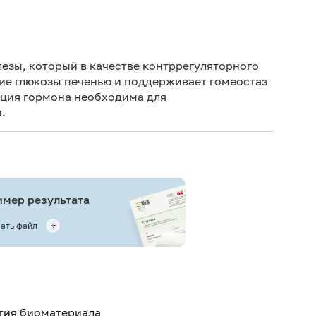
Дет
Дет
езы, который в качестве контррегуляторного
ие глюкозы печенью и поддерживает гомеостаз
Не 
еция гормона необходима для
вод
.
По
теч
Не 
мер результата
ать файл
ятия биоматериала