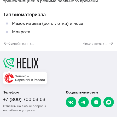
транскрипцией в режиме реального времени
Тип биоматериала
Мазок из зева (ротоглотки) и носа
Мокрота
Свиной грипп (Influenza virus A/H1N1, sw2009), РНК [реал-тайм ПЦР]
Микоплазмы (Mycoplasma spp.), ДНК [реал-тайм ПЦР]
Телефон
Социальные сети
+7 (800) 700 03 03
Ответим на любые вопросы
по работе и услугам