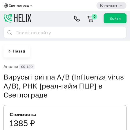
Светлоград
Клиентам
0
Войти
← Назад
Анализ
09-120
Вирусы гриппа А/В (Influenza virus
A/B), РНК [реал-тайм ПЦР] в
Светлограде
Стоимость:
1385 ₽