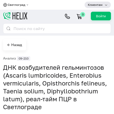
Светлоград
Клиентам
0
Войти
← Назад
Анализ
09-210
ДНК возбудителей гельминтозов
(Ascaris lumbricoides, Enterobius
vermicularis, Opisthorchis felineus,
Taenia solium, Diphyllobothrium
latum), реал-тайм ПЦР в
Светлограде