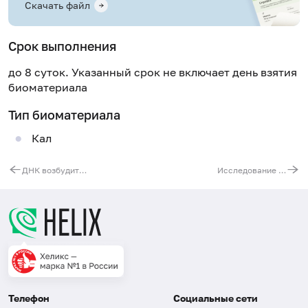
Скачать файл
Срок выполнения
до 8 суток. Указанный срок не включает день взятия
биоматериала
Тип биоматериала
Кал
ДНК возбудителей протозойных инфекций (Lamblia Intestinalis Giardia, Blastocystis hominis, Dientamoeba fragilis, Isospora belli, Cryptosporidium parvum, Entamoeba histolytica), реал-тайм ПЦР
Исследование состава микробиоты толстого кишечника. КОЛОНОФЛОР-16 [реал-тайм ПЦР]
Телефон
Социальные сети