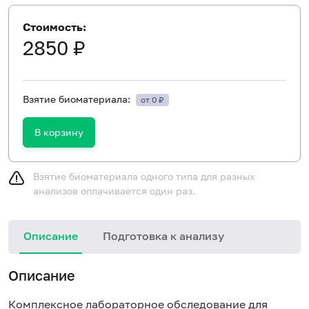
Стоимость:
2850 ₽
Взятие биоматериала:
от 0 ₽
В корзину
Взятие биоматериала одного типа для разных
анализов оплачивается один раз.
Описание
Подготовка к анализу
И
Описание
в
с
Комплексное лабораторное обследование для