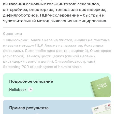
в
выявления основных гельминтозов: аскаридоз,
(
энтеробиоз, описторхоз, тениоз или цистицеркоз,
в
дифиллоботриоз. ПЦР-исследование – быстрый и
с
чувствительный метод выявления инфицирования.
к
Синонимы
"Гельмоскрин", Анализ кала на глистов, Анализ на глистные
инвазии методом ПЦР, Анализ на паразитов, Аскаридоз
(аскариды), Дифиллоботриоз (лентец широкий), Описторхоз
(описторхи), Тениоз/цистицеркоз (свиной цепень /
цистицерки свиного цепня), Энтеробиоз (острицы)
Screening PCR of pathogens of helminthiasis
Подробное описание
Helixbook
Пример результата