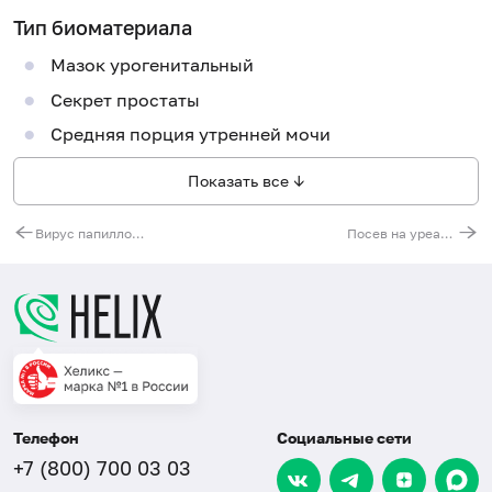
Тип биоматериала
Мазок урогенитальный
Секрет простаты
Средняя порция утренней мочи
Показать все ↓
Вирус папилломы человека (Human Papillomavirus 6/11), ДНК, количественно
Посев на уреаплазмы (Ureaplasma spp.) с определением чувствительности к антибиотикам (при титре 1х10^4 и выше)
Телефон
Социальные сети
+7 (800) 700 03 03