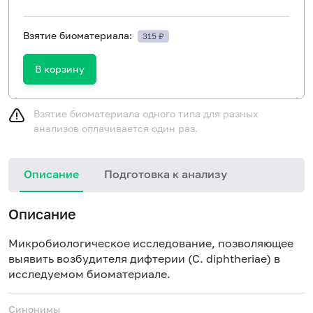
Взятие биоматериала:
315 ₽
В корзину
Взятие биоматериала одного типа для разных
анализов оплачивается один раз.
Описание
Подготовка к анализу
З
Описание
у
п
Микробиологическое исследование, позволяющее
р
выявить возбудителя дифтерии (C. diphtheriae) в
н
исследуемом биоматериале.
н
с
Синонимы