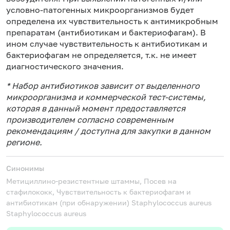
условно-патогенных микроорганизмов будет
определена их чувствительность к антимикробным
препаратам (антибиотикам и бактериофагам). В
ином случае чувствительность к антибиотикам и
бактериофагам не определяется, т.к. не имеет
диагностического значения.
* Набор антибиотиков зависит от выделенного
микроорганизма и коммерческой тест-системы,
которая в данный момент предоставляется
производителем согласно современным
рекомендациям / доступна для закупки в данном
регионе.
Синонимы
Метициллино-резистентные штаммы, Посев на
стафилококк, Чувствительность к бактериофагам и
антибиотикам (при обнаружении) Staphylococcus aureus
Staphylococcus aureus