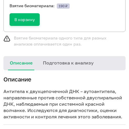
Взятие биоматериала:
190 ₽
В корзину
Взятие биоматериала одного типа для разных
анализов оплачивается один раз.
Описание
Подготовка к анализу
Н
Описание
Антитела к двухцепочечной ДНК – аутоантитела,
направленные против собственной двуспиральной
ДНК, наблюдаемые при системной красной
волчанке. Исследуются для диагностики, оценки
активности и контроля лечения этого заболевания.