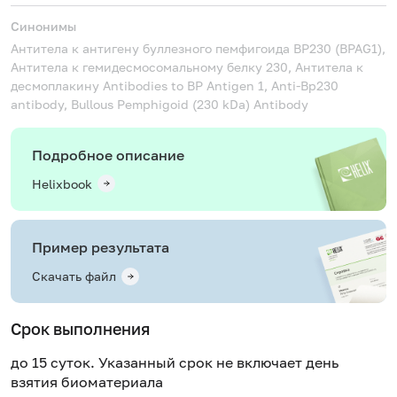
Синонимы
Антитела к антигену буллезного пемфигоида BP230 (BPAG1),
Антитела к гемидесмосомальному белку 230, Антитела к
десмоплакину
Antibodies to BP Antigen 1, Anti-Bp230
antibody, Bullous Pemphigoid (230 kDa) Antibody
Подробное описание
Helixbook
Пример результата
Скачать файл
Срок выполнения
до 15 суток. Указанный срок не включает день
взятия биоматериала