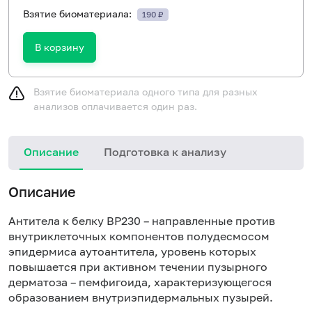
Взятие биоматериала:
190 ₽
В корзину
Взятие биоматериала одного типа для разных
анализов оплачивается один раз.
Описание
Подготовка к анализу
Н
Описание
Антитела к белку BP230 – направленные против
внутриклеточных компонентов полудесмосом
эпидермиса аутоантитела, уровень которых
повышается при активном течении пузырного
дерматоза – пемфигоида, характеризующегося
образованием внутриэпидермальных пузырей.