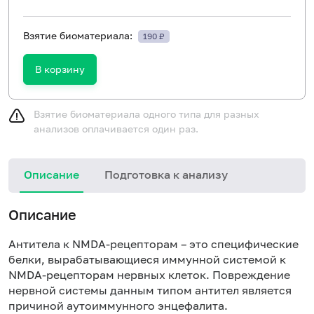
Взятие биоматериала:
190 ₽
В корзину
Взятие биоматериала одного типа для разных
анализов оплачивается один раз.
Описание
Подготовка к анализу
Н
Описание
Антитела к NMDA-рецепторам – это специфические
белки, вырабатывающиеся иммунной системой к
NMDA-рецепторам нервных клеток. Повреждение
нервной системы данным типом антител является
причиной аутоиммунного энцефалита.