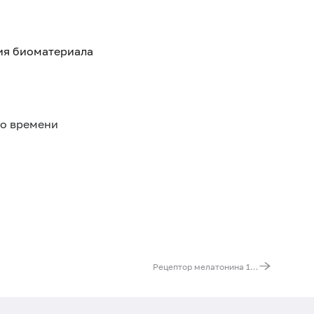
тия биоматериала
го времени
Рецептор мелатонина 1B (MTNR1B). Выявление мутации C(g.37979623)T (регуляторная область гена)