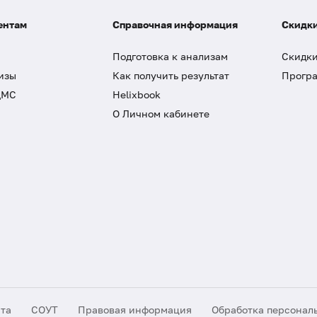
ентам
Справочная информация
Скидки
Подготовка к анализам
Скидки
изы
Как получить результат
Програ
ДМС
Helixbook
О Личном кабинете
йта
СОУТ
Правовая информация
Обработка персонал