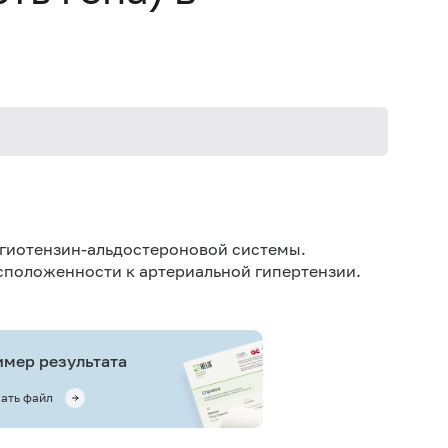
нгиотензин-альдостероновой системы.
асположенности к
артериальной гипертензии
.
мер результата
ать файл