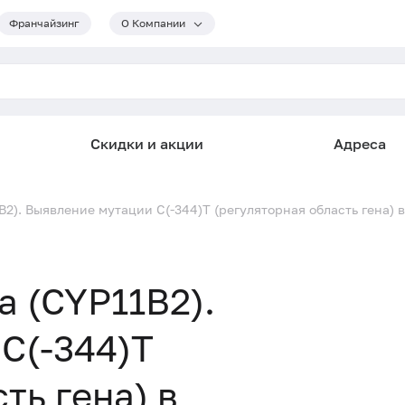
Франчайзинг
О Компании
Скидки и акции
Адреса
B2). Выявление мутации C(-344)T (регуляторная область гена) 
а (CYP11B2).
C(-344)T
ть гена) в