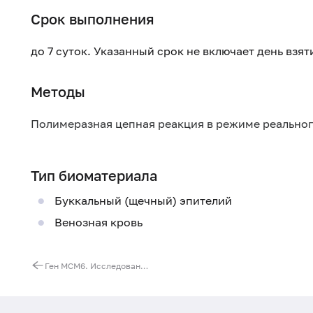
Срок выполнения
до 7 суток. Указанный срок не включает день взя
Методы
Полимеразная цепная реакция в режиме реально
Тип биоматериала
Буккальный (щечный) эпителий
Венозная кровь
Ген МСМ6. Исследование генетического маркера C(-13910)T (регуляторная область гена LAC)