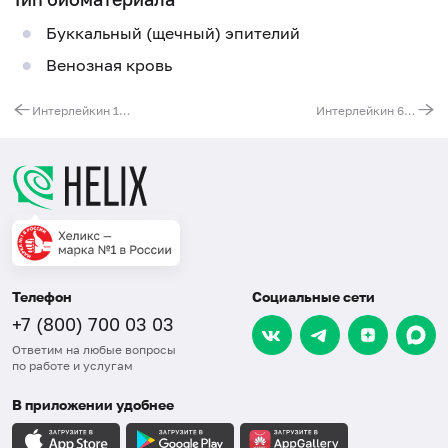
Буккальный (щечный) эпителий
Венозная кровь
Интерлейкин 1A (IL1A). Выявление мутации C(-889)T (регуляторная область гена)
Интерлейкин 6 (IL6). Выявление мутации G(-597)A (регуляторная область гена)
Телефон
Социальные сети
+7 (800) 700 03 03
Ответим на любые вопросы
по работе и услугам
В приложении удобнее