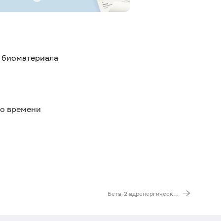
я биоматериала
го времени
Бета-2 адренергический рецептор (ADRB2). Выявление мутации C79G (Gln27Glu)