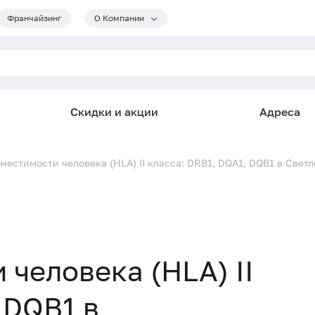
Франчайзинг
О Компании
Скидки и акции
Адреса
естимости человека (HLA) II класса: DRB1, DQA1, DQB1 в Свет
человека (HLA) II
 DQB1 в