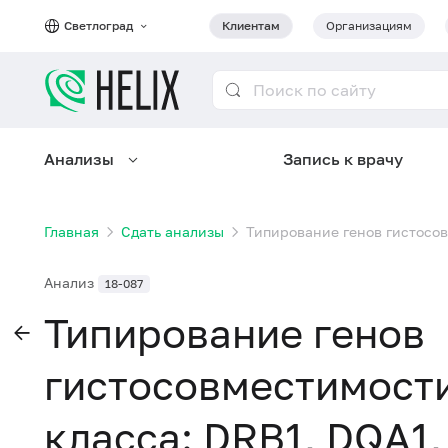
Светлоград
Клиентам
Организациям
Анализы
Запись к врачу
Главная
Сдать анализы
Типирование генов гистосовм
Анализ
18-087
Типирование генов
гистосовместимости 
класса: DRB1, DQA1,