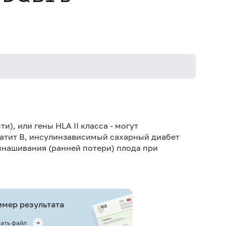
ти), или гены
HLA
II
класса - могут
патит В, инсулинзависимый сахарный диабет
ынашивания (ранней потери) плода при
мер результата
ать файл