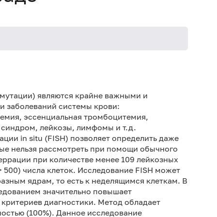
мутации) являются крайне важными и
 заболеваний системы крови:
емия, эссенциальная тромбоцитемия,
синдром, лейкозы, лимфомы и т.д.
ии in situ (FISH) позволяет определить даже
ые нельзя рассмотреть при помощи обычного
ррации при количестве менее 109 лейкозных
> 500) числа клеток. Исследование FISH может
фазным ядрам, то есть к неделящимся клеткам. В
едованием значительно повышает
критериев диагностики. Метод обладает
ностью (100%). Данное исследование