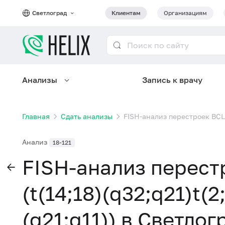
Светлоград
Клиентам
Организациям
Анализы
Запись к врачу
Главная
Сдать анализы
FISH-анализ перестроек BCL2 
Анализ
18-121
FISH-анализ перест
(t(14;18)(q32;q21)t(2
(q21;q11)) в Светлог