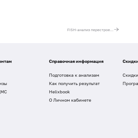
FISH-анализ перестроек IGH гена
ентам
Справочная информация
Скидки
Подготовка к анализам
Скидки
изы
Как получить результат
Програ
ДМС
Helixbook
О Личном кабинете