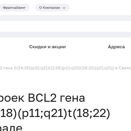
Франчайзинг
О Компании
Скидки и акции
Адреса
гена (t(14;18)(q32;q21)t(2;18)(p11;q21)t(18;22)(q21;q11)) в Свет
роек BCL2 гена
;18)(p11;q21)t(18;22)
раде