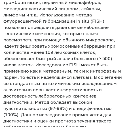
тромбоцитемия, первичный миелофиброз,
миелодиспластический синдром, лейкозы,
лимфомы и т.д. Использование метода
флуоресцентной гибридизации in situ (FISH)
позволяет определить даже самые небольшие
генетические изменения, которые нельзя
рассмотреть при помощи обычного микроскопа,
идентифицировать хромосомные аберрации при
количестве менее 109 лейкозных клеток,
обеспечивает быстрый анализ большого (> 500)
числа клеток. Исследование FISH может быть
применено как к метафазным, так и к интерфазным
ядрам, то есть к неделящимся клеткам. В сочетании
со стандартным цитохимическим исследованием
значительно повышает информативность и
достоверность лабораторных критериев
диагностики. Метод обладает высокой
чувствительностью (97-99%) и специфичностью
(100%). Данное исследование применяется для
диагностики и оценки прогноза течения такого
заболевания, как лимфома Беркитта.