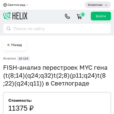
Светлоград
Клиентам
0
Войти
← Назад
Анализ
18-124
FISH-анализ перестроек MYC гена
(t(8;14)(q24;q32)t(2;8)(p11;q24)t(8
;22)(q24;q11)) в Светлограде
Стоимость:
11375 ₽