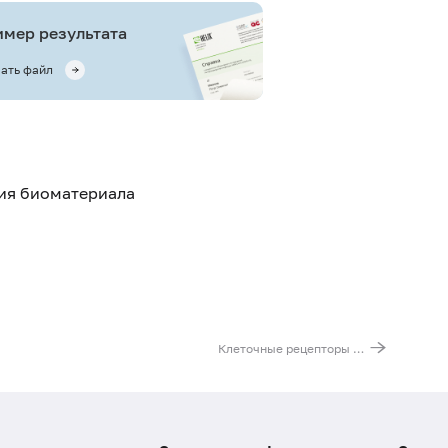
мер результата
ать файл
тия биоматериала
Клеточные рецепторы лимфоидной ткани αβ-Т и γδ-Т (CD3+αβ-ТсR+γδ-ТcR, CD3+γδ-ТcR+αβ-ТсR-)