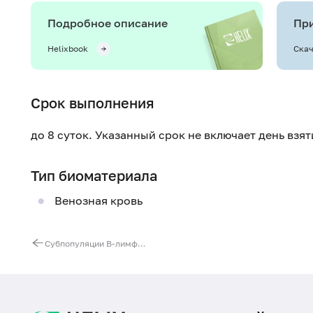
Подробное описание
При
Helixbook
Скач
Срок выполнения
до 8 суток. Указанный срок не включает день взя
Тип биоматериала
Венозная кровь
Субпопуляции В-лимфоцитов (CD19+CD5+, CD19+CD5-, CD19+CD5-CD27+)