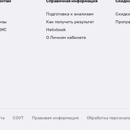
ентам
Справочная информация
Скидки
Подготовка к анализам
Скидки
изы
Как получить результат
Програ
ДМС
Helixbook
О Личном кабинете
йта
СОУТ
Правовая информация
Обработка персонал