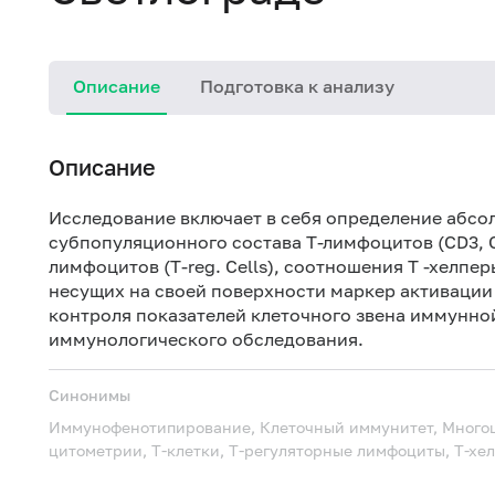
Описание
Подготовка к анализу
Описание
Исследование включает в себя определение абсо
субпопуляционного состава Т-лимфоцитов (CD3, C
лимфоцитов (T-reg. Cells), соотношения Т -хелпе
несущих на своей поверхности маркер активации
контроля показателей клеточного звена иммунно
иммунологического обследования.
Синонимы
Иммунофенотипирование, Клеточный иммунитет, Многоц
цитометрии, Т-клетки, Т-регуляторные лимфоциты, Т-хе