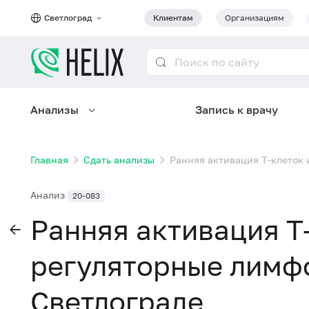
Светлоград
Клиентам
Организациям
Анализы
Запись к врачу
Главная
Сдать анализы
Ранняя активация Т-клеток 
Анализ
20-083
Ранняя активация Т-
регуляторные лимф
Светлограде