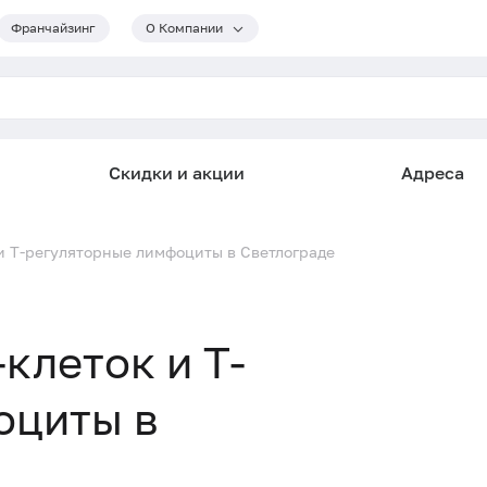
Франчайзинг
О Компании
Скидки и акции
Адреса
и Т-регуляторные лимфоциты в Светлограде
клеток и Т-
оциты в