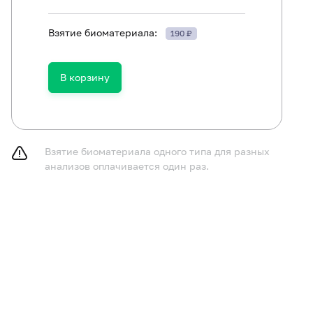
Взятие биоматериала:
190 ₽
В корзину
лючить из рациона алкоголь в течение 24 часов до исс
ям в возрасте до 1 года не принимать пищу в течение 
Взятие биоматериала одного типа для разных
ям в возрасте от 1 до 5 лет не принимать пищу в течени
анализов оплачивается один раз.
принимать пищу в течение 12 часов до исследования, 
у.
лностью исключить (по согласованию с врачом) прием 
ение 24 часов перед исследованием.
ключить физическое и эмоциональное перенапряжение в
следования.
курить в течение 30 минут до исследования.