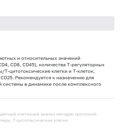
Иск
Дет
лютных и относительных значений
D4, CD8, CD45), количества Т-регуляторных
Дет
ры/Т-цитотоксические клетки и Т-клеток,
Не 
 CD25. Рекомендуется к назначению для
вод
й системы в динамике после комплексного
По
теч
Ис
ис
ветный клеточный анализ методом проточной
лперы, Т-цитотоксические клетки
Не 