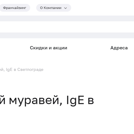
Франчайзинг
О Компании
Скидки и акции
Адреса
й, IgE в Светлограде
й муравей, IgE в