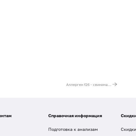
Аллерген f26 - свинина, IgE
ентам
Справочная информация
Скидки
Подготовка к анализам
Скидки