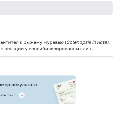
Не кури
антител к рыжему муравью (
Solenopsis
invicta
)
,
ие реакции у сенсибилизированных лиц.
мер результата
ать файл