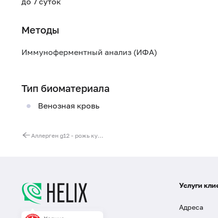
до 7 суток
Методы
Иммуноферментный анализ (ИФА)
Тип биоматериала
Венозная кровь
Аллерген g12 - рожь культивированная, IgE
Услуги кли
Адреса