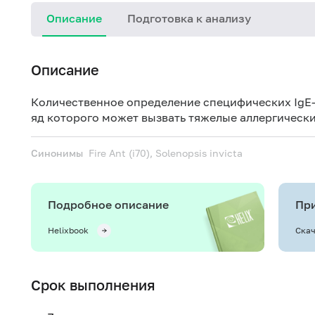
Описание
Подготовка к анализу
Описание
Количественное определение специфических IgE-
яд которого может вызвать тяжелые аллергическ
Синонимы
Fire Ant (i70), Solenopsis invicta
Подробное описание
При
Helixbook
Скач
Срок выполнения