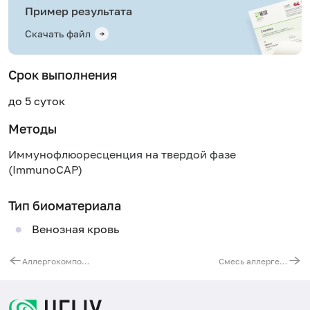
Пример результата
Скачать файл
Срок выполнения
до 5 суток
Методы
Иммунофлюоресценция на твердой фазе
(ImmunoCAP)
Тип биоматериала
Венозная кровь
Аллергокомпонент g212 - тимофеевка луговая rPhl p 12 профилин, IgE (ImmunoCAP)
Смесь аллергенов злаковых трав gx3 (ImmunoCAP), IgE: колосок душистый, плевел, тимофеевка луговая, рожь посевная, бухарник пушистый