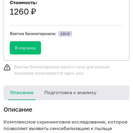
Стоимость:
1260 ₽
Взятие биоматериала:
190 ₽
В корзину
Взятие биоматериала одного типа для разных
анализов оплачивается один раз.
Описание
Подготовка к анализу
Н
Описание
Комплексное скрининговое исследование, которое
позволяет выявить сенсибилизацию к пыльце