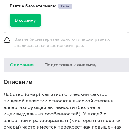
Взятие биоматериала:
190 ₽
В корзину
Взятие биоматериала одного типа для разных
анализов оплачивается один раз.
Описание
Подготовка к анализу
Н
Описание
Лобстер (омар) как этиологический фактор
пищевой аллергии относят к высокой степени
аллергизирующей активности (без учета
индивидуальных особенностей). У людей с
аллергией к ракообразным (к которым относятся
омары) часто имеется перекрестная повышенная