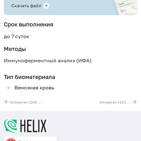
Скачать файл
Срок выполнения
до 7 суток
Методы
Иммуноферментный анализ (ИФА)
Тип биоматериала
Венозная кровь
Аллерген t206 - каштан, IgE (ImmunoCAP)
Аллерген t213 - сосна, IgE (ImmunoCAP)