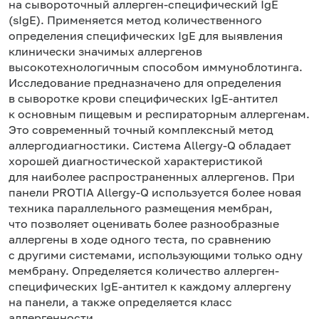
на сывороточный аллерген-специфический IgE
(sIgE). Применяется метод количественного
определения специфических IgE для выявления
клинически значимых аллергенов
высокотехнологичным способом иммуноблотинга.
Исследование предназначено для определения
в сыворотке крови специфических IgE-антител
к основным пищевым и респираторным аллергенам.
Это современный точный комплексный метод
аллергодиагностики. Система Allergy-Q обладает
хорошей диагностической характеристикой
для наиболее распространенных аллергенов. При
панели PROTIA Allergy-Q используется более новая
техника параллельного размещения мембран,
что позволяет оценивать более разнообразные
аллергены в ходе одного теста, по сравнению
с другими системами, использующими только одну
мембрану. Определяется количество аллерген-
специфических IgE-антител к каждому аллергену
на панели, а также определяется класс
аллергенности.