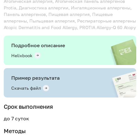
Атопическая аллергия, Атопическая панель аллергенов
Protia, Диагностика аллергии, Ингаляционные аллергены,
Панель аллергенов, Пищевая аллергия, Пищевые
аллергены, Пыльцевая аллергия, Респираторные аллергены
Atopic Dermatitis and Food Allergy, PROTIA Allergy-Q 60 Atopy
Подробное описание
Helixbook
Пример результата
Скачать файл
Срок выполнения
до 7 суток
Методы