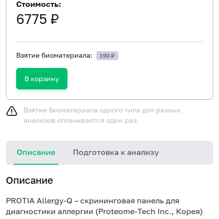
Стоимость:
6775 ₽
Взятие биоматериала:
190 ₽
В корзину
Взятие биоматериала одного типа для разных
анализов оплачивается один раз.
Описание
Подготовка к анализу
Н
Описание
PROTIA Allergy-Q – скрининговая панель для
диагностики аллергии (Proteome-Tech Inc., Корея)