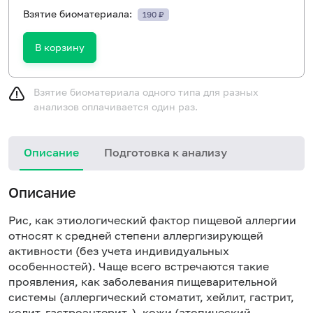
Взятие биоматериала:
190 ₽
В корзину
Взятие биоматериала одного типа для разных
анализов оплачивается один раз.
Описание
Подготовка к анализу
Н
Описание
Рис, как этиологический фактор пищевой аллергии
относят к средней степени аллергизирующей
активности (без учета индивидуальных
особенностей). Чаще всего встречаются такие
проявления, как заболевания пищеварительной
системы (аллергический стоматит, хейлит, гастрит,
колит, гастроэнтерит, ), кожи (атопический