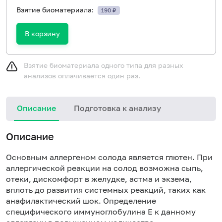
Взятие биоматериала:
190 ₽
В корзину
Взятие биоматериала одного типа для разных
анализов оплачивается один раз.
Описание
Подготовка к анализу
Н
Описание
Основным аллергеном солода является глютен. При
аллергической реакции на солод возможна сыпь,
отеки, дискомфорт в желудке, астма и экзема,
вплоть до развития системных реакций, таких как
анафилактический шок. Определение
специфического иммуноглобулина Е к данному