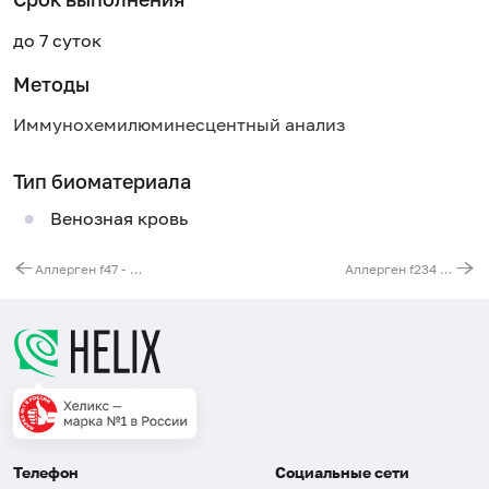
до 7 суток
Методы
Иммунохемилюминесцентный анализ
Тип биоматериала
Венозная кровь
Аллерген f47 - чеснок, IgE
Аллерген f234 - ваниль, IgE
Телефон
Социальные сети