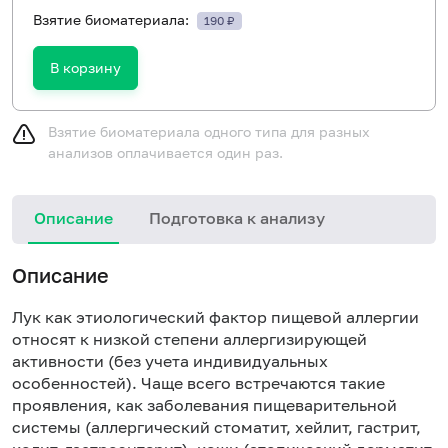
Взятие биоматериала:
190 ₽
В корзину
Взятие биоматериала одного типа для разных
анализов оплачивается один раз.
Описание
Подготовка к анализу
Н
Описание
Лук как этиологический фактор пищевой аллергии
относят к низкой степени аллергизирующей
активности (без учета индивидуальных
особенностей). Чаще всего встречаются такие
проявления, как заболевания пищеварительной
системы (аллергический стоматит, хейлит, гастрит,