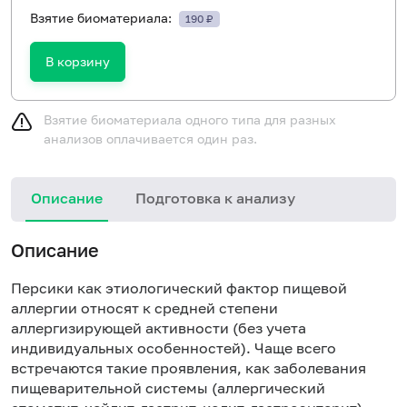
Взятие биоматериала:
190 ₽
В корзину
Взятие биоматериала одного типа для разных
анализов оплачивается один раз.
Описание
Подготовка к анализу
Н
Описание
Персики как этиологический фактор пищевой
аллергии относят к средней степени
аллергизирующей активности (без учета
индивидуальных особенностей). Чаще всего
встречаются такие проявления, как заболевания
пищеварительной системы (аллергический