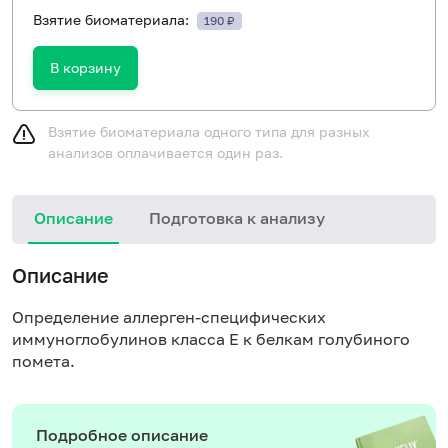
Взятие биоматериала:
190 ₽
В корзину
Взятие биоматериала одного типа для разных
анализов оплачивается один раз.
Описание
Подготовка к анализу
Н
Описание
Определение аллерген-специфических
иммуноглобулинов класса
E
к белкам голубиного
помета.
Подробное описание