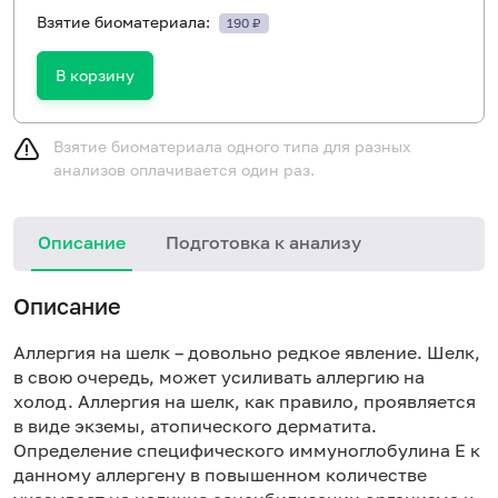
Взятие биоматериала:
190 ₽
В корзину
Взятие биоматериала одного типа для разных
анализов оплачивается один раз.
Описание
Подготовка к анализу
Н
Описание
Аллергия на шелк – довольно редкое явление. Шелк,
в свою очередь, может усиливать аллергию на
холод. Аллергия на шелк, как правило, проявляется
в виде экземы, атопического дерматита.
Определение специфического иммуноглобулина Е к
данному аллергену в повышенном количестве