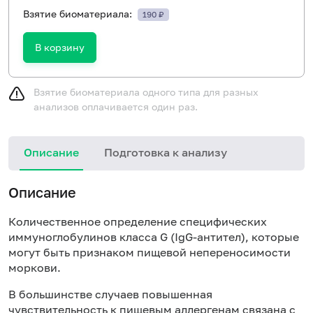
Взятие биоматериала:
190 ₽
В корзину
Взятие биоматериала одного типа для разных
анализов оплачивается один раз.
Описание
Подготовка к анализу
Н
Описание
Количественное определение специфических
иммуноглобулинов класса
G
(Ig
G
-антител), которые
могут быть признаком пищевой непереносимости
моркови.
В большинстве случаев повышенная
чувствительность к пищевым аллергенам связана с