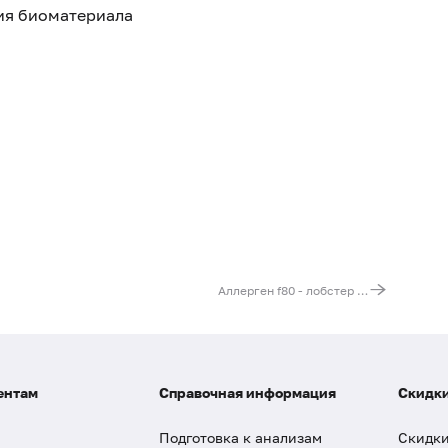
тия биоматериала
Аллерген f80 - лобстер (омар), IgG
ентам
Справочная информация
Скидки
Подготовка к анализам
Скидки