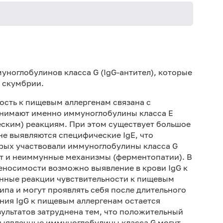
Не кури
муноглобулинов класса
G
(Ig
G
-антител), которые
 скумбрии.
ость к пищевым аллергенам связана с
нимают именно иммуноглобулины класса Е
еским) реакциям. При этом существует большое
не выявляются специфические IgE, что
рых участвовали иммуноглобулины класса G
т и неиммунные механизмы (ферментопатии). В
еносимости возможно выявление в крови IgG к
нные реакции чувствительности к пищевым
ипа и могут проявлять себя после длительного
ния IgG к пищевым аллергенам остается
ультатов затруднена тем, что положительный
 выявленные иммуноглобулины класса G могут