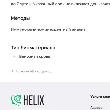
до 7 суток. Указанный срок не включает день взя
Методы
Иммунохемилюминесцентный анализ
Тип биоматериала
Венозная кровь
Аллерген f61 - сардина, IgG
Услуги кли
Адреса