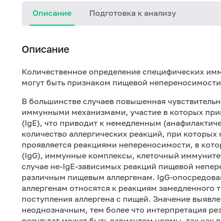
Описание
Подготовка к анализу
Описание
Количественное определение специфических им
могут быть признаком пищевой непереносимости
В большинстве случаев повышенная чувствительн
иммунными механизмами, участие в которых при
(IgE), что приводит к немедленным (анафилактич
количество аллергических реакций, при которых 
проявляется реакциями непереносимости, в кото
(IgG), иммунные комплексы, клеточный иммуните
случае не-IgE-зависимых реакций пищевой непер
различным пищевым аллергенам. IgG-опосредова
аллергенам относятся к реакциям замедленного т
поступления аллергена с пищей. Значение выявле
неоднозначным, тем более что интерпретация рез
результат может быть вариантом нормы, так как