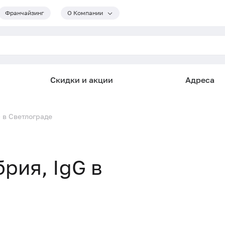
Франчайзинг
О Компании
Скидки и акции
Адреса
G в Светлограде
брия, IgG в