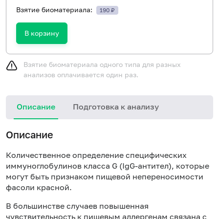
Взятие биоматериала:
190 ₽
В корзину
Взятие биоматериала одного типа для разных
анализов оплачивается один раз.
Описание
Подготовка к анализу
Н
Описание
Количественное определение специфических
иммуноглобулинов класса
G
(Ig
G
-антител), которые
могут быть признаком пищевой непереносимости
фасоли красной.
В большинстве случаев повышенная
чувствительность к пищевым аллергенам связана с