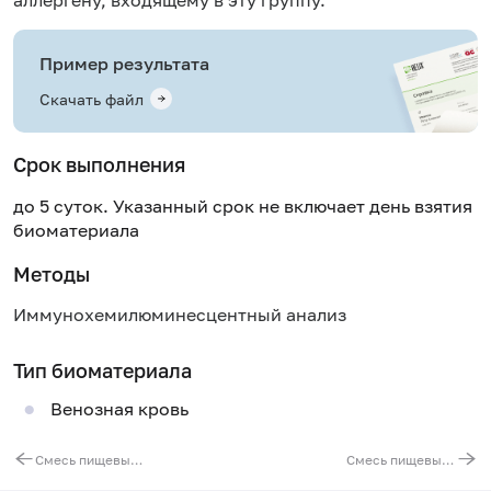
Пример результата
Скачать файл
Срок выполнения
до 5 суток. Указанный срок не включает день взятия
биоматериала
Методы
Иммунохемилюминесцентный анализ
Тип биоматериала
Венозная кровь
Смесь пищевых аллергенов № 13 (IgE): зеленый горошек, белая фасоль, морковь, картофель
Смесь пищевых аллергенов № 25 (IgE): семена кунжута, пекарские дрожжи, чеснок, сельдерей