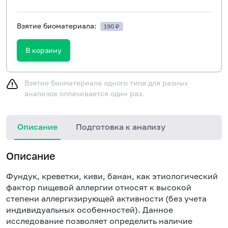
Взятие биоматериала:
190 ₽
В корзину
Взятие биоматериала одного типа для разных
анализов оплачивается один раз.
Описание
Подготовка к анализу
Н
Описание
Фундук, креветки, киви, банан, как этиологический
фактор пищевой аллергии относят к высокой
степени аллергизирующей активности (без учета
индивидуальных особенностей). Данное
исследование позволяет определить наличие