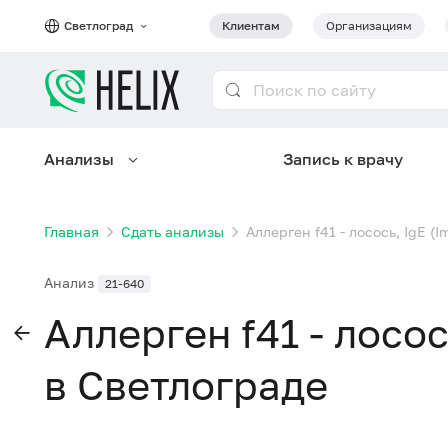
Светлоград
Клиентам
Организациям
Анализы
Запись к врачу
Главная
Сдать анализы
Аллерген f41 - лосось, IgE 
Анализ
21-640
Аллерген f41 - лосо
в Светлограде