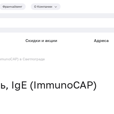
Франчайзинг
О Компании
Скидки и акции
Адреса
(ImmunoCAP) в Светлограде
сь, IgE (ImmunoCAP)