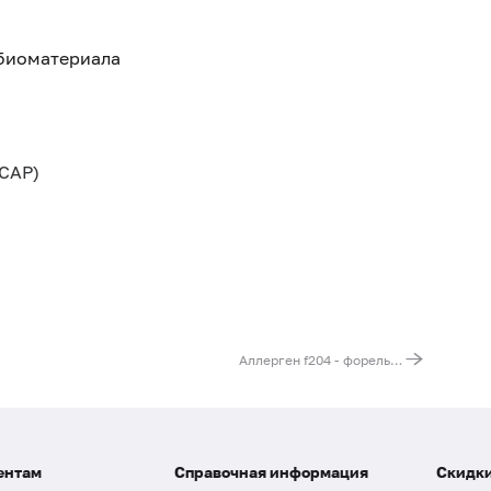
 биоматериала
CAP)
Аллерген f204 - форель, IgE (ImmunoCAP)
ентам
Справочная информация
Скидки