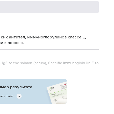
Не кури
ких антител, иммуноглобулинов класса E,
и к лососю.
. IgE to the salmon (serum), Specific immunoglobulin E to
мер результата
ать файл