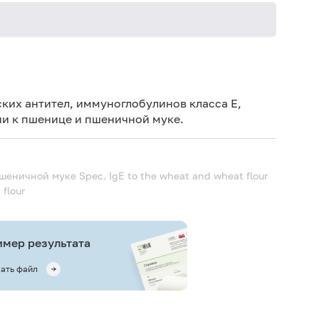
Не кури
ких антител, иммуноглобулинов класса E,
и к пшенице и пшеничной муке.
пшеничной муке
Spec. IgE to the wheat and wheat flour
 flour
мер результата
ать файл