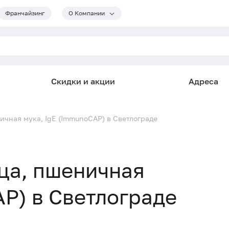
Франчайзинг
О Компании
Скидки и акции
Адреса
ничная мука, IgE (ImmunoCAP) в Светлограде
ица, пшеничная
AP) в Светлограде