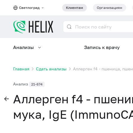
Светлоград
Клиентам
Организациям
Анализы
Запись к врачу
Главная
Сдать анализы
Аллерген f4 - пшеница, пше
Анализ
21-674
Аллерген f4 - пшен
мука, IgE (ImmunoC