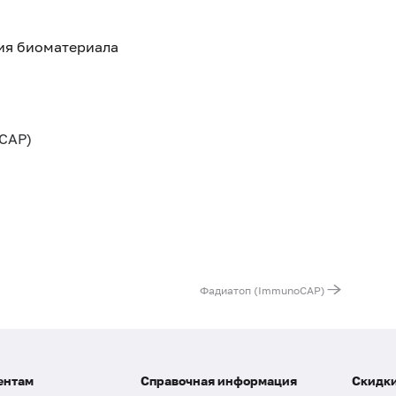
тия биоматериала
CAP)
Фадиатоп (ImmunoCAP)
ентам
Справочная информация
Скидки