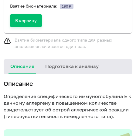
Взятие биоматериала:
190 ₽
В корзину
Взятие биоматериала одного типа для разных
анализов оплачивается один раз.
Описание
Подготовка к анализу
Н
Описание
Определение специфического иммуноглобулина Е к
данному аллергену в повышенном количестве
свидетельствует об острой аллергической реакции
(гиперчувствительность немедленного типа).