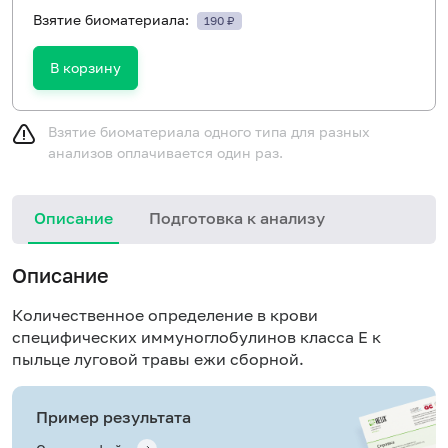
Взятие биоматериала:
190 ₽
В корзину
Взятие биоматериала одного типа для разных
анализов оплачивается один раз.
Описание
Подготовка к анализу
Н
Описание
Количественное определение в крови
специфических иммуноглобулинов класса E к
пыльце луговой травы ежи сборной.
Пример результата