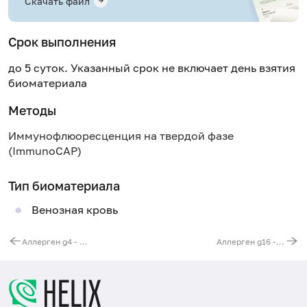
Скачать файл
Срок выполнения
до 5 суток. Указанный срок не включает день взятия
биоматериала
Методы
Иммунофлюоресценция на твердой фазе
(ImmunoCAP)
Тип биоматериала
Венозная кровь
Аллерген g4 - овсяница луговая, IgE (ImmunoCAP)
Аллерген g16 - лисохвост луговой, IgE (ImmunoCAP)