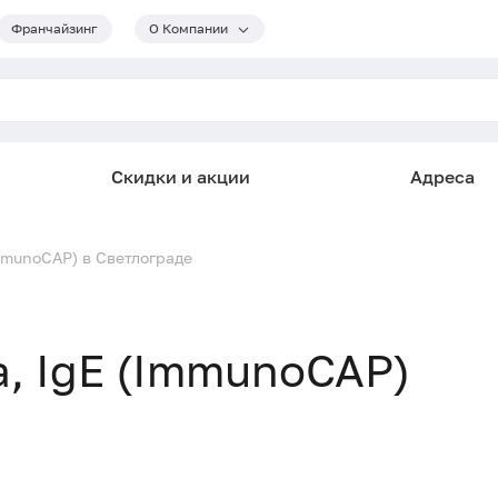
Франчайзинг
О Компании
Скидки и акции
Адреса
ImmunoCAP) в Светлограде
а, IgE (ImmunoCAP)