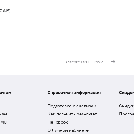
CAP)
Аллерген f300 - козье молоко, IgE (ImmunoCAP)
ентам
Справочная информация
Скидки
Подготовка к анализам
Скидки
изы
Как получить результат
Програ
ДМС
Helixbook
О Личном кабинете