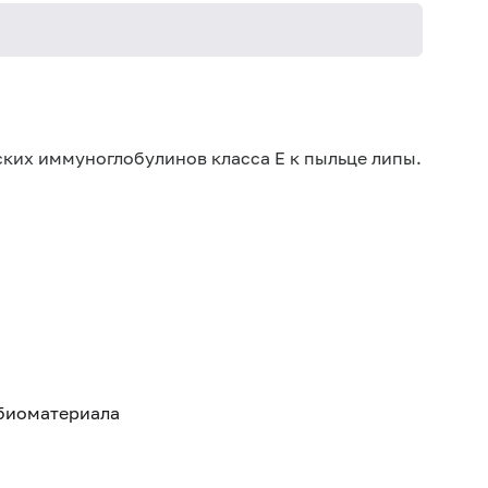
Не кури
ких иммуноглобулинов класса E к пыльце липы.
 биоматериала