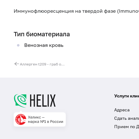
Иммунофлюоресценция на твердой фазе (Immuno
Тип биоматериала
Венозная кровь
Аллерген t209 - граб обыкновенный, IgE (ImmunoCAP)
Услуги кли
Адреса
Сдать анал
Прием по 