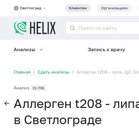
Светлоград
Клиентам
Организациям
Анализы
Запись к врачу
Главная
Сдать анализы
Аллерген t208 - липа, IgE (
Анализ
21-736
Аллерген t208 - лип
в Светлограде