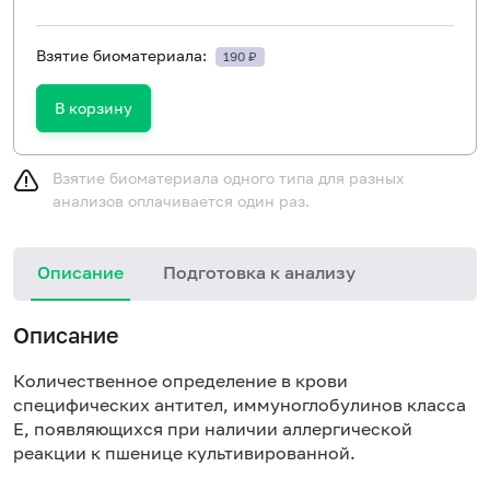
Взятие биоматериала:
190 ₽
В корзину
Взятие биоматериала одного типа для разных
анализов оплачивается один раз.
Описание
Подготовка к анализу
Н
Описание
Количественное определение в крови
специфических антител, иммуноглобулинов класса
E, появляющихся при наличии аллергической
реакции к пшенице культивированной.