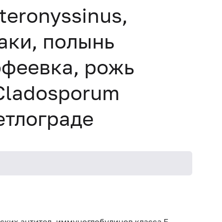
teronyssinus,
аки, полынь
офеевка, рожь
Cladosporum
етлограде
Не кури
ских антител, иммуноглобулинов класса E,