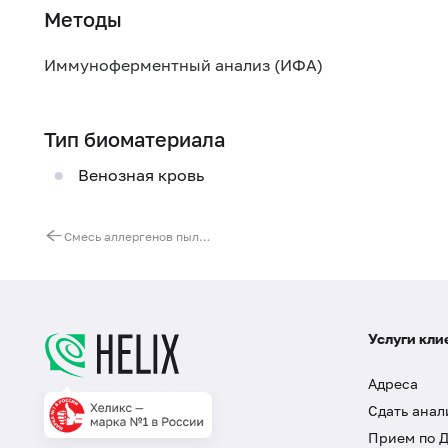
Методы
Иммуноферментный анализ (ИФА)
Тип биоматериала
Венозная кровь
Смесь аллергенов пыли hm1 (IgE): домашняя пыль, Dermatophagoides pteronyssinus, Dermatophagoides farinae, таракан-прусак, ИФА
Услуги кли
Адреса
Сдать анал
Прием по 