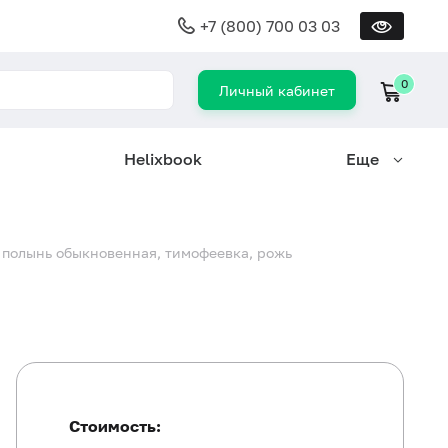
+7 (800) 700 03 03
0
Личный кабинет
Helixbook
Еще
, полынь обыкновенная, тимофеевка, рожь
Стоимость: