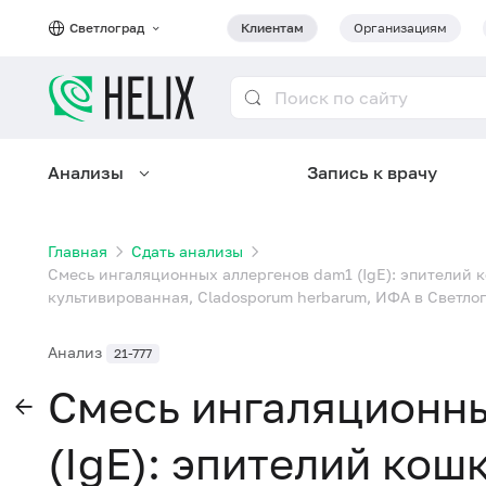
Светлоград
Клиентам
Организациям
Анализы
Запись к врачу
Главная
Сдать анализы
Смесь ингаляционных аллергенов dam1 (IgE): эпителий к
культивированная, Cladosporum herbarum, ИФА в Светло
Анализ
21-777
Смесь ингаляционн
(IgE): эпителий кош