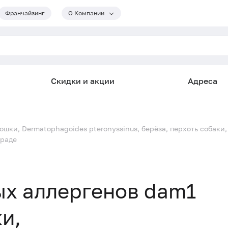
Франчайзинг
О Компании
Скидки и акции
Адреса
ошки, Dermatophagoides pteronyssinus, берёза, перхоть собаки
граде
ых аллергенов dam1
ки,