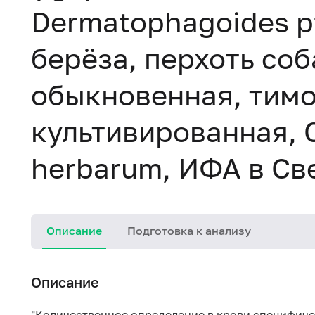
Dermatophagoides p
берёза, перхоть соб
обыкновенная, тим
культивированная, 
herbarum, ИФА в Св
Описание
Подготовка к анализу
Описание
"Количественное определение в крови специфиче