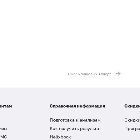
Смесь пищевых аллергенов fm15 (IgE): апельсин, банан, яблоко, персик, ИФА
ентам
Справочная информация
Скидки
Подготовка к анализам
Скидки
изы
Как получить результат
Програ
ДМС
Helixbook