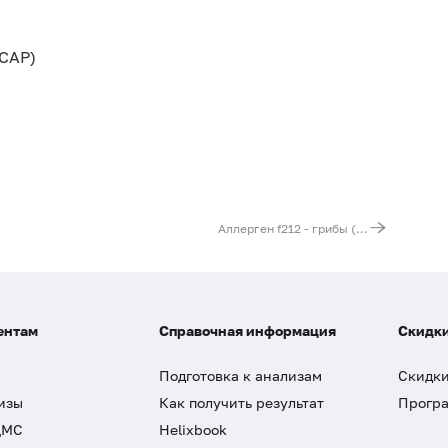
CAP)
Аллерген f212 - грибы (шампиньоны), IgE (ImmunoCAP)
ентам
Справочная информация
Скидки
Подготовка к анализам
Скидки
изы
Как получить результат
Програ
ДМС
Helixbook