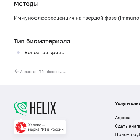
Методы
Иммунофлюоресценция на твердой фазе (Immuno
Тип биоматериала
Венозная кровь
Аллерген f15 - фасоль, IgE (ImmunoCAP)
Услуги кли
Адреса
Сдать анал
Прием по 