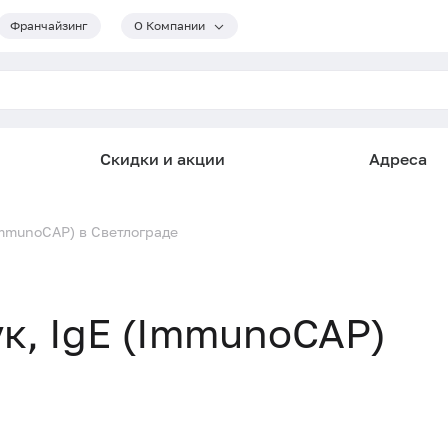
Франчайзинг
О Компании
Скидки и акции
Адреса
(ImmunoCAP) в Светлограде
ук, IgE (ImmunoCAP)