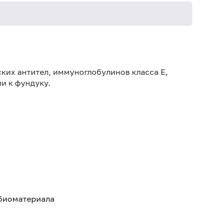
Не кури
ких антител, иммуноглобулинов класса E,
и к фундуку.
 биоматериала